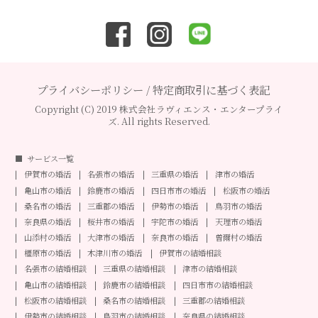
プライバシーポリシー
/
特定商取引に基づく表記
Copyright (C) 2019 株式会社ラヴィエンス・エンタープライ
ズ. All rights Reserved.
サービス一覧
伊賀市の婚活
名張市の婚活
三重県の婚活
津市の婚活
亀山市の婚活
鈴鹿市の婚活
四日市市の婚活
松阪市の婚活
桑名市の婚活
三重郡の婚活
伊勢市の婚活
鳥羽市の婚活
奈良県の婚活
桜井市の婚活
宇陀市の婚活
天理市の婚活
山添村の婚活
大津市の婚活
奈良市の婚活
曽爾村の婚活
橿原市の婚活
木津川市の婚活
伊賀市の結婚相談
名張市の結婚相談
三重県の結婚相談
津市の結婚相談
亀山市の結婚相談
鈴鹿市の結婚相談
四日市市の結婚相談
松阪市の結婚相談
桑名市の結婚相談
三重郡の結婚相談
伊勢市の結婚相談
鳥羽市の結婚相談
奈良県の結婚相談