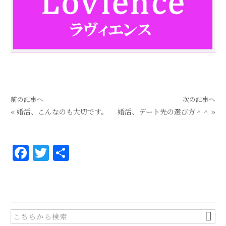
前の記事へ
次の記事へ
«
婚活、こんなのも大切です。
婚活、デート先の選び方＾＾
»
F
T
共
a
w
有
c
it
e
te
b
r