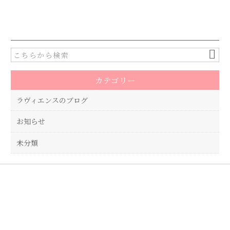
a
w
有
c
it
e
te
b
r
o
カテゴリー
o
k
ラヴィエンスのブログ
お知らせ
未分類