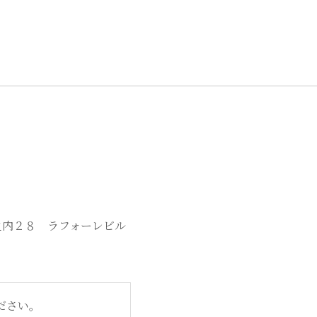
c
it
e
te
b
r
o
o
k
丸之内２８ ラフォーレビル
ださい。