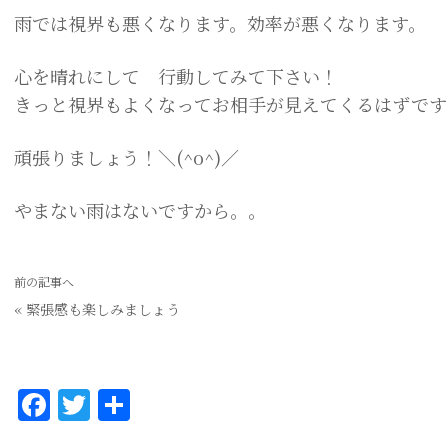
雨では視界も悪くなります。効率が悪くなります。
心を晴れにして 行動してみて下さい！
きっと視界もよくなってお相手が見えてくるはずです
頑張りましょう！＼(
^o^
)／
やまない雨はないですから。。
前の記事へ
«
緊張感も楽しみましょう
F
T
共
a
w
有