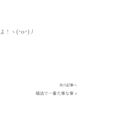
よ！ヽ(
^o^
)丿
次の記事へ
婚活で一番大事な事
»