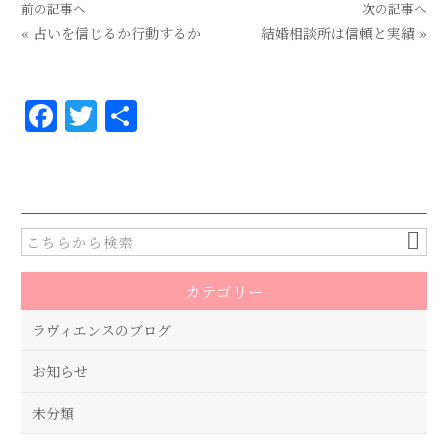
前の記事へ
次の記事へ
«
占いを信じるか行動するか
結婚相談所は信頼と実績
»
F
T
共
a
w
有
c
it
e
te
b
r
o
カテゴリー
o
k
ラヴィエンスのブログ
お知らせ
未分類