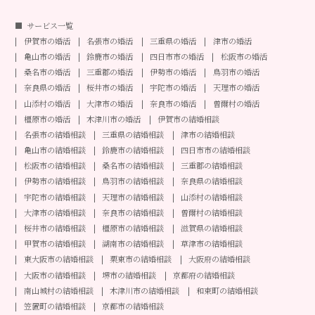
サービス一覧
伊賀市の婚活
名張市の婚活
三重県の婚活
津市の婚活
亀山市の婚活
鈴鹿市の婚活
四日市市の婚活
松阪市の婚活
桑名市の婚活
三重郡の婚活
伊勢市の婚活
鳥羽市の婚活
奈良県の婚活
桜井市の婚活
宇陀市の婚活
天理市の婚活
山添村の婚活
大津市の婚活
奈良市の婚活
曽爾村の婚活
橿原市の婚活
木津川市の婚活
伊賀市の結婚相談
名張市の結婚相談
三重県の結婚相談
津市の結婚相談
亀山市の結婚相談
鈴鹿市の結婚相談
四日市市の結婚相談
松阪市の結婚相談
桑名市の結婚相談
三重郡の結婚相談
伊勢市の結婚相談
鳥羽市の結婚相談
奈良県の結婚相談
宇陀市の結婚相談
天理市の結婚相談
山添村の結婚相談
大津市の結婚相談
奈良市の結婚相談
曽爾村の結婚相談
桜井市の結婚相談
橿原市の結婚相談
滋賀県の結婚相談
甲賀市の結婚相談
湖南市の結婚相談
草津市の結婚相談
東大阪市の結婚相談
栗東市の結婚相談
大阪府の結婚相談
大阪市の結婚相談
堺市の結婚相談
京都府の結婚相談
南山城村の結婚相談
木津川市の結婚相談
和束町の結婚相談
笠置町の結婚相談
京都市の結婚相談