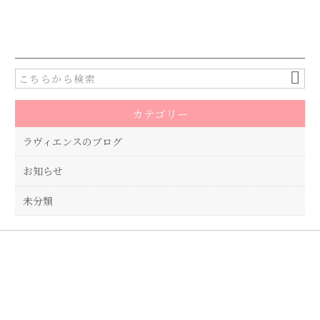
a
w
有
c
it
e
te
b
r
o
カテゴリー
o
k
ラヴィエンスのブログ
お知らせ
未分類