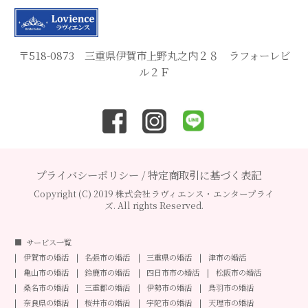
〒518-0873 三重県伊賀市上野丸之内２８ ラフォーレビ
ル２Ｆ
プライバシーポリシー
/
特定商取引に基づく表記
Copyright (C) 2019 株式会社ラヴィエンス・エンタープライ
ズ. All rights Reserved.
サービス一覧
伊賀市の婚活
名張市の婚活
三重県の婚活
津市の婚活
亀山市の婚活
鈴鹿市の婚活
四日市市の婚活
松阪市の婚活
桑名市の婚活
三重郡の婚活
伊勢市の婚活
鳥羽市の婚活
奈良県の婚活
桜井市の婚活
宇陀市の婚活
天理市の婚活