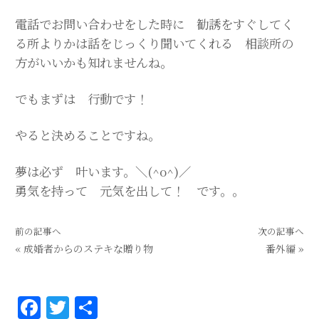
電話でお問い合わせをした時に 勧誘をすぐしてく
る所よりかは話をじっくり聞いてくれる 相談所の
方がいいかも知れませんね。
でもまずは 行動です！
やると決めることですね。
夢は必ず 叶います。＼(
^o^
)／
勇気を持って 元気を出して！ です。。
前の記事へ
次の記事へ
«
成婚者からのステキな贈り物
番外編
»
F
T
共