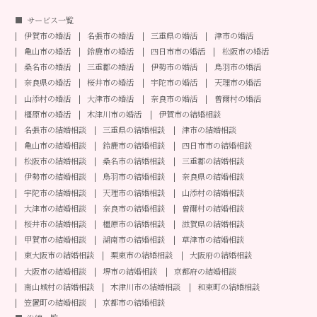
サービス一覧
伊賀市の婚活
名張市の婚活
三重県の婚活
津市の婚活
亀山市の婚活
鈴鹿市の婚活
四日市市の婚活
松阪市の婚活
桑名市の婚活
三重郡の婚活
伊勢市の婚活
鳥羽市の婚活
奈良県の婚活
桜井市の婚活
宇陀市の婚活
天理市の婚活
山添村の婚活
大津市の婚活
奈良市の婚活
曽爾村の婚活
橿原市の婚活
木津川市の婚活
伊賀市の結婚相談
名張市の結婚相談
三重県の結婚相談
津市の結婚相談
亀山市の結婚相談
鈴鹿市の結婚相談
四日市市の結婚相談
松阪市の結婚相談
桑名市の結婚相談
三重郡の結婚相談
伊勢市の結婚相談
鳥羽市の結婚相談
奈良県の結婚相談
宇陀市の結婚相談
天理市の結婚相談
山添村の結婚相談
大津市の結婚相談
奈良市の結婚相談
曽爾村の結婚相談
桜井市の結婚相談
橿原市の結婚相談
滋賀県の結婚相談
甲賀市の結婚相談
湖南市の結婚相談
草津市の結婚相談
東大阪市の結婚相談
栗東市の結婚相談
大阪府の結婚相談
大阪市の結婚相談
堺市の結婚相談
京都府の結婚相談
南山城村の結婚相談
木津川市の結婚相談
和束町の結婚相談
笠置町の結婚相談
京都市の結婚相談