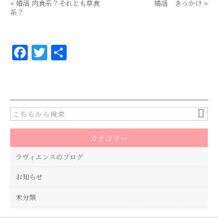
«
婚活 肉食系？それとも草食
婚活 きっかけ
»
系？
F
T
共
a
w
有
c
it
e
te
b
r
o
カテゴリー
o
k
ラヴィエンスのブログ
お知らせ
未分類