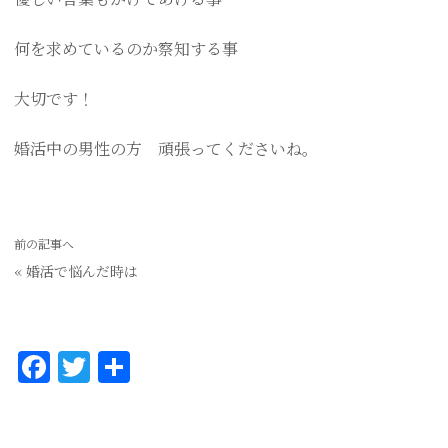
何を求めているのか察知する事
大切です！
婚活中の男性の方 頑張ってくださいね。
前の記事へ
«
婚活で悩んだ時は
F
T
共
a
w
有
c
it