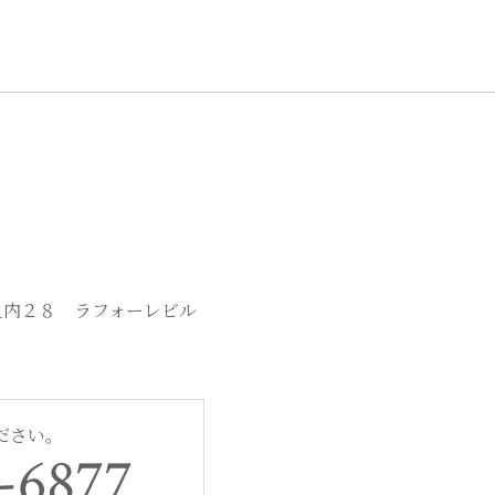
e
te
b
r
o
o
k
丸之内２８ ラフォーレビル
ださい。
-6877