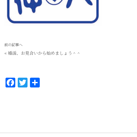
前の記事へ
«
婚活、お見合いから始めましょう＾＾
F
T
共
a
w
有
c
it
e
te
b
r
o