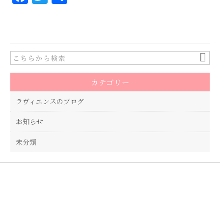
a
w
有
c
it
e
te
b
r
o
カテゴリー
o
k
ラヴィエンスのブログ
お知らせ
未分類