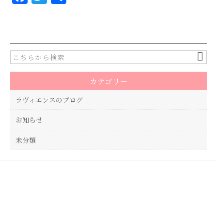
a
w
有
c
it
e
te
b
r
o
カテゴリー
o
k
ラヴィエンスのブログ
お知らせ
未分類