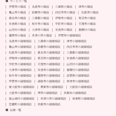
サービス一覧
伊賀市の婚活
名張市の婚活
三重県の婚活
津市の婚活
亀山市の婚活
鈴鹿市の婚活
四日市市の婚活
松阪市の婚活
桑名市の婚活
三重郡の婚活
伊勢市の婚活
鳥羽市の婚活
奈良県の婚活
桜井市の婚活
宇陀市の婚活
天理市の婚活
山添村の婚活
大津市の婚活
奈良市の婚活
曽爾村の婚活
橿原市の婚活
木津川市の婚活
伊賀市の結婚相談
名張市の結婚相談
三重県の結婚相談
津市の結婚相談
亀山市の結婚相談
鈴鹿市の結婚相談
四日市市の結婚相談
松阪市の結婚相談
桑名市の結婚相談
三重郡の結婚相談
伊勢市の結婚相談
鳥羽市の結婚相談
奈良県の結婚相談
宇陀市の結婚相談
天理市の結婚相談
山添村の結婚相談
大津市の結婚相談
奈良市の結婚相談
曽爾村の結婚相談
桜井市の結婚相談
橿原市の結婚相談
滋賀県の結婚相談
甲賀市の結婚相談
湖南市の結婚相談
草津市の結婚相談
東大阪市の結婚相談
栗東市の結婚相談
大阪府の結婚相談
大阪市の結婚相談
堺市の結婚相談
京都府の結婚相談
南山城村の結婚相談
木津川市の結婚相談
和束町の結婚相談
笠置町の結婚相談
京都市の結婚相談
沿線一覧