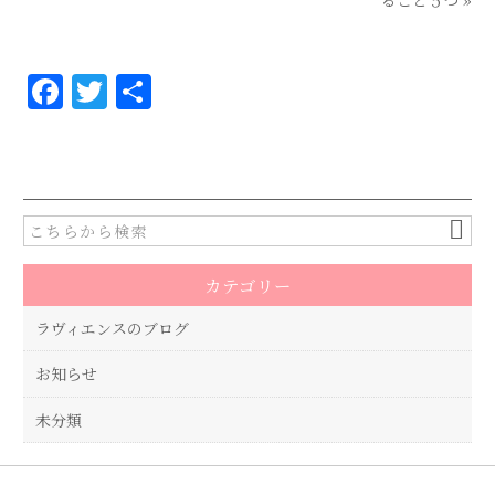
ること５つ
»
F
T
共
a
w
有
c
it
e
te
b
r
o
カテゴリー
o
k
ラヴィエンスのブログ
お知らせ
未分類