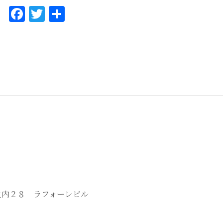
F
T
共
a
w
有
c
it
e
te
b
r
o
o
k
丸之内２８ ラフォーレビル