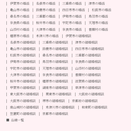
伊賀市の婚活
名張市の婚活
三重県の婚活
津市の婚活
亀山市の婚活
鈴鹿市の婚活
四日市市の婚活
松阪市の婚活
桑名市の婚活
三重郡の婚活
伊勢市の婚活
鳥羽市の婚活
奈良県の婚活
桜井市の婚活
宇陀市の婚活
天理市の婚活
山添村の婚活
大津市の婚活
奈良市の婚活
曽爾村の婚活
橿原市の婚活
木津川市の婚活
伊賀市の結婚相談
名張市の結婚相談
三重県の結婚相談
津市の結婚相談
亀山市の結婚相談
鈴鹿市の結婚相談
四日市市の結婚相談
松阪市の結婚相談
桑名市の結婚相談
三重郡の結婚相談
伊勢市の結婚相談
鳥羽市の結婚相談
奈良県の結婚相談
宇陀市の結婚相談
天理市の結婚相談
山添村の結婚相談
大津市の結婚相談
奈良市の結婚相談
曽爾村の結婚相談
桜井市の結婚相談
橿原市の結婚相談
滋賀県の結婚相談
甲賀市の結婚相談
湖南市の結婚相談
草津市の結婚相談
東大阪市の結婚相談
栗東市の結婚相談
大阪府の結婚相談
大阪市の結婚相談
堺市の結婚相談
京都府の結婚相談
南山城村の結婚相談
木津川市の結婚相談
和束町の結婚相談
笠置町の結婚相談
京都市の結婚相談
沿線一覧