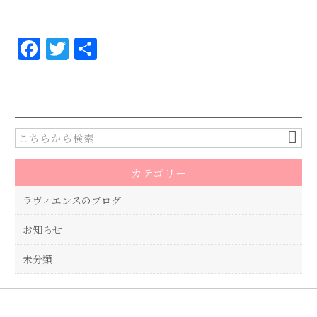
F
T
共
a
w
有
c
it
e
te
b
r
o
カテゴリー
o
k
ラヴィエンスのブログ
お知らせ
未分類