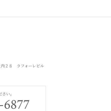
e
te
b
r
o
o
k
丸之内２８ ラフォーレビル
ださい。
-6877