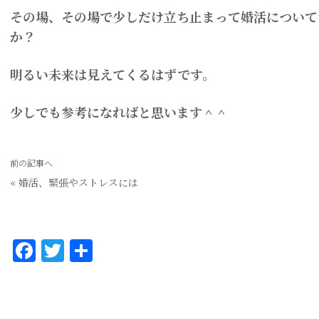
その場、その場で少しだけ立ち止まって婚活について
か？
明るい未来は見えてくるはずです。
少しでも参考になればと思います＾＾
前の記事へ
«
婚活、緊張やストレスには
F
T
共
a
w
有
c
it