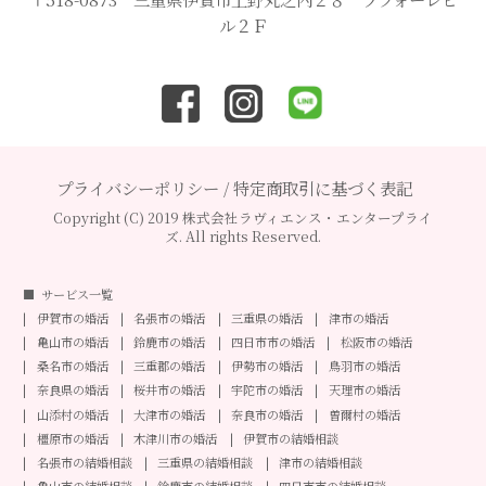
ル２Ｆ
プライバシーポリシー
/
特定商取引に基づく表記
Copyright (C) 2019 株式会社ラヴィエンス・エンタープライ
ズ. All rights Reserved.
サービス一覧
伊賀市の婚活
名張市の婚活
三重県の婚活
津市の婚活
亀山市の婚活
鈴鹿市の婚活
四日市市の婚活
松阪市の婚活
桑名市の婚活
三重郡の婚活
伊勢市の婚活
鳥羽市の婚活
奈良県の婚活
桜井市の婚活
宇陀市の婚活
天理市の婚活
山添村の婚活
大津市の婚活
奈良市の婚活
曽爾村の婚活
橿原市の婚活
木津川市の婚活
伊賀市の結婚相談
名張市の結婚相談
三重県の結婚相談
津市の結婚相談