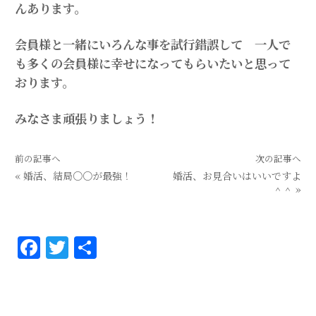
んあります。
会員様と一緒にいろんな事を試行錯誤して 一人で
も多くの会員様に幸せになってもらいたいと思って
おります。
みなさま頑張りましょう！
前の記事へ
次の記事へ
«
婚活、結局○○が最強！
婚活、お見合いはいいですよ
＾＾
»
F
T
共
a
w
有
c
it
e
te