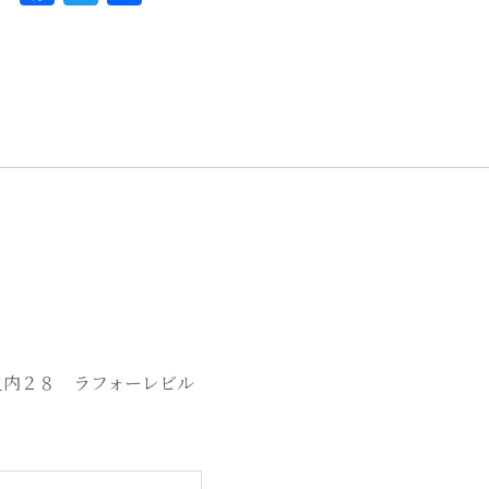
a
w
有
c
it
e
te
b
r
o
o
k
丸之内２８ ラフォーレビル