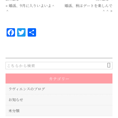
«
婚活、9月に入りいよいよ＾
婚活、秋はデートを楽しんで
＾
＾＾
»
F
T
共
a
w
有
c
it
e
te
b
r
o
カテゴリー
o
k
ラヴィエンスのブログ
お知らせ
未分類