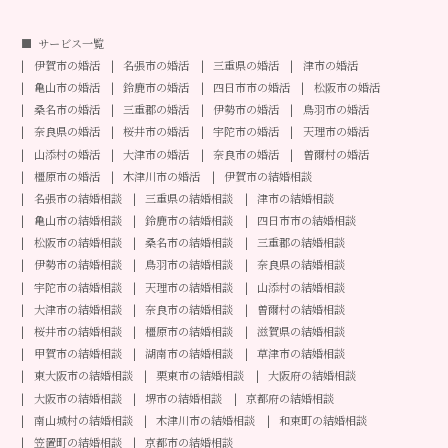
サービス一覧
伊賀市の婚活
名張市の婚活
三重県の婚活
津市の婚活
亀山市の婚活
鈴鹿市の婚活
四日市市の婚活
松阪市の婚活
桑名市の婚活
三重郡の婚活
伊勢市の婚活
鳥羽市の婚活
奈良県の婚活
桜井市の婚活
宇陀市の婚活
天理市の婚活
山添村の婚活
大津市の婚活
奈良市の婚活
曽爾村の婚活
橿原市の婚活
木津川市の婚活
伊賀市の結婚相談
名張市の結婚相談
三重県の結婚相談
津市の結婚相談
亀山市の結婚相談
鈴鹿市の結婚相談
四日市市の結婚相談
松阪市の結婚相談
桑名市の結婚相談
三重郡の結婚相談
伊勢市の結婚相談
鳥羽市の結婚相談
奈良県の結婚相談
宇陀市の結婚相談
天理市の結婚相談
山添村の結婚相談
大津市の結婚相談
奈良市の結婚相談
曽爾村の結婚相談
桜井市の結婚相談
橿原市の結婚相談
滋賀県の結婚相談
甲賀市の結婚相談
湖南市の結婚相談
草津市の結婚相談
東大阪市の結婚相談
栗東市の結婚相談
大阪府の結婚相談
大阪市の結婚相談
堺市の結婚相談
京都府の結婚相談
南山城村の結婚相談
木津川市の結婚相談
和束町の結婚相談
笠置町の結婚相談
京都市の結婚相談