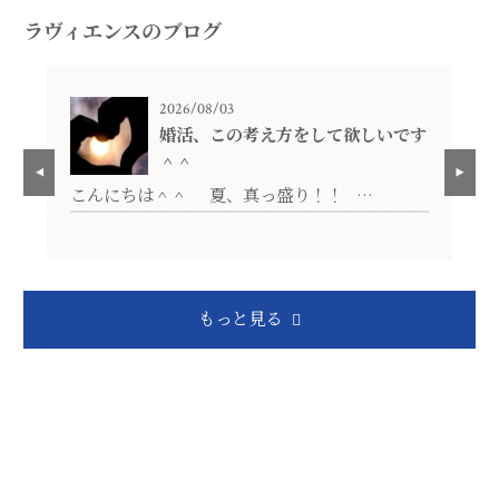
ラヴィエンスのブログ
2026/08/03
婚活、この考え方をして欲しいです
＾＾
活
平
こんにちは＾＾ 夏、真っ盛り！！ …
ま
もっと見る