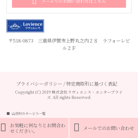
メールでのお問い合わせはこちら
〒518-0873 三重県伊賀市上野丸之内２８ ラフォーレビ
ル２Ｆ
プライバシーポリシー
/
特定商取引に基づく表記
Copyright (C) 2019 株式会社ラヴィエンス・エンタープライ
ズ. All rights Reserved.
山添村のサービス一覧
山添村の婚活
山添村の結婚相談

お気軽に何なりとお問合わ

メールでのお問い合わせ
その他の地域の婚活
せください。
伊賀市の婚活
名張市の婚活
三重県の婚活
津市の婚活