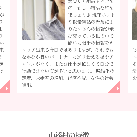
御
安心して婚活するため
え
の 新しい婚活を始め
が
ましょう♪ 現在ネット
り
や携帯電話の普及によ
相
りたくさんの情報が飛
う
び交っている世の中で
い
簡単に相手の情報をキ
来
ャッチ出来る今日ではありますが、それでも
じ
聞
なかなか良いパートナーに巡り会える場やチ
題
ャンスがなく、またお仕事が忙しくて自分で
そ
は
行動できない方が多いと思います。 晩婚化の
愛
…
定着、未婚率の増加、経済不況、女性の社会
進出、…
◥
◥
山添村の特徴