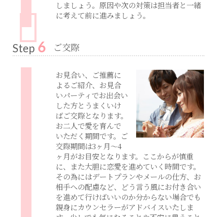
しましょう。原因や次の対策は担当者と一緒
に考えて前に進みましょう。
6
ご交際
Step
お見合い、ご推薦に
よるご紹介、お見合
いパーティでお出会い
した方とうまくいけ
ばご交際となります。
お二人で愛を育んで
いただく期間です。ご
交際期間は3ヶ月～4
ヶ月がお目安となります。ここからが慎重
に、また大胆に恋愛を進めていく時間です。
その為にはデートプランやメールの仕方、お
相手への配慮など、どう言う風にお付き合い
を進めて行けばいいのか分からない場合でも
親身にカウンセラーがアドバイスいたしま