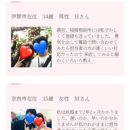
伊賀市在住 34歳 男性 Hさん
最初、結婚相談所には恥ずかし
くて登録も迷っていました。 勇
気を出して電話で問い合わせて
みたら担当者の方が凄くいい対
応だったので 来店してみると細
かくいろいろ教え…
奈良市在住 35歳 女性 Mさん
私は成婚まで2年2ヶ月かかりま
した。遅いのか、早いのか分か
りませんが私のわがままに担当
者の方はいつも丁寧に話をして