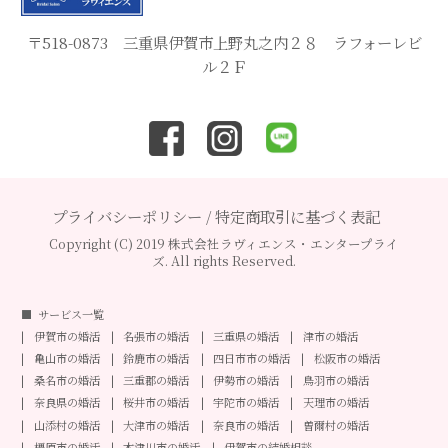
〒518-0873 三重県伊賀市上野丸之内２８ ラフォーレビ
ル２Ｆ
プライバシーポリシー
/
特定商取引に基づく表記
Copyright (C) 2019 株式会社ラヴィエンス・エンタープライ
ズ. All rights Reserved.
サービス一覧
伊賀市の婚活
名張市の婚活
三重県の婚活
津市の婚活
亀山市の婚活
鈴鹿市の婚活
四日市市の婚活
松阪市の婚活
桑名市の婚活
三重郡の婚活
伊勢市の婚活
鳥羽市の婚活
奈良県の婚活
桜井市の婚活
宇陀市の婚活
天理市の婚活
山添村の婚活
大津市の婚活
奈良市の婚活
曽爾村の婚活
橿原市の婚活
木津川市の婚活
伊賀市の結婚相談