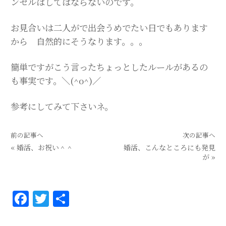
ンセルはしてはならないのです。
お見合いは二人がで出会うめでたい日でもあります
から 自然的にそうなります。。。
簡単ですがこう言ったちょっとしたルールがあるの
も事実です。＼(^o^)／
参考にしてみて下さいネ。
前の記事へ
次の記事へ
«
婚活、お祝い＾＾
婚活、こんなところにも発見
が
»
F
T
共
a
w
有