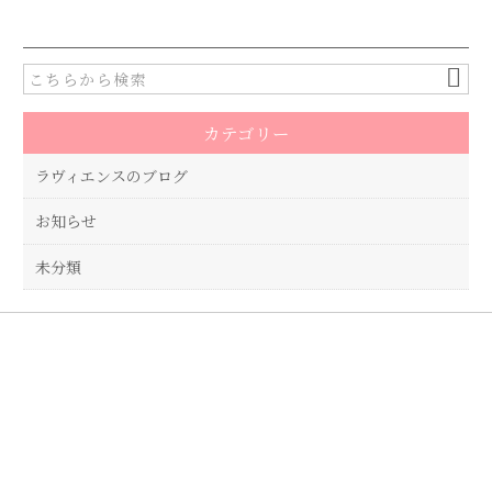
c
it
e
te
b
r
o
カテゴリー
o
k
ラヴィエンスのブログ
お知らせ
未分類