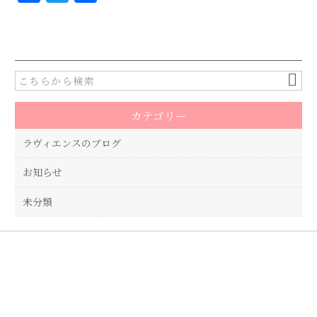
a
w
有
c
it
e
te
b
r
o
カテゴリー
o
k
ラヴィエンスのブログ
お知らせ
未分類