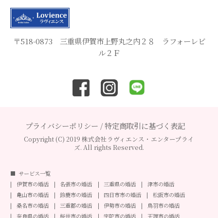
〒518-0873 三重県伊賀市上野丸之内２８ ラフォーレビ
ル２Ｆ
プライバシーポリシー
/
特定商取引に基づく表記
Copyright (C) 2019 株式会社ラヴィエンス・エンタープライ
ズ. All rights Reserved.
サービス一覧
伊賀市の婚活
名張市の婚活
三重県の婚活
津市の婚活
亀山市の婚活
鈴鹿市の婚活
四日市市の婚活
松阪市の婚活
桑名市の婚活
三重郡の婚活
伊勢市の婚活
鳥羽市の婚活
奈良県の婚活
桜井市の婚活
宇陀市の婚活
天理市の婚活